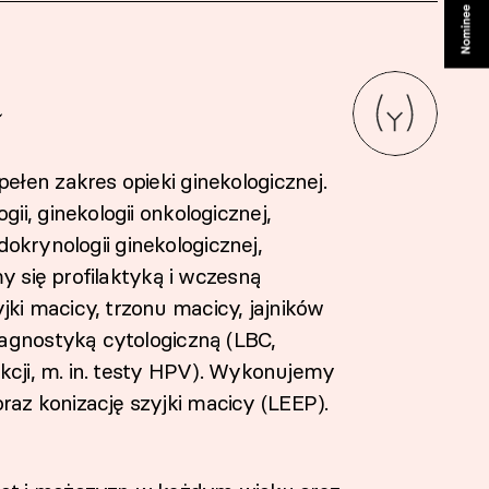
a
łen zakres opieki ginekologicznej.
i, ginekologii onkologicznej,
ndokrynologii ginekologicznej,
y się profilaktyką i wczesną
i macicy, trzonu macicy, jajników
iagnostyką cytologiczną (LBC,
kcji, m. in. testy HPV). Wykonujemy
z konizację szyjki macicy (LEEP).