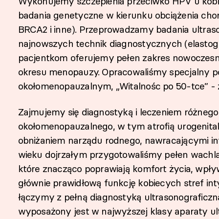
Wykonujemy szczepienia przeciwko HPV u kobi
badania genetyczne w kierunku obciążenia c
BRCA2 i inne). Przeprowadzamy badania ultraso
najnowszych technik diagnostycznych (elastog
pacjentkom oferujemy pełen zakres nowoczesnej
okresu menopauzy. Opracowaliśmy specjalny po
okołomenopauzalnym, „Witalnośc po 50-tce” - 
Zajmujemy się diagnostyką i leczeniem różnego
okołomenopauzalnego, w tym atrofią urogenita
obniżaniem narządu rodnego, nawracającymi inf
wieku dojrzałym przygotowaliśmy pełen wachlar
które znacząco poprawiają komfort życia, wpływ
głównie prawidłową funkcję kobiecych stref int
łączymy z pełną diagnostyką ultrasonograficzną
wyposażony jest w najwyższej klasy aparaty ult