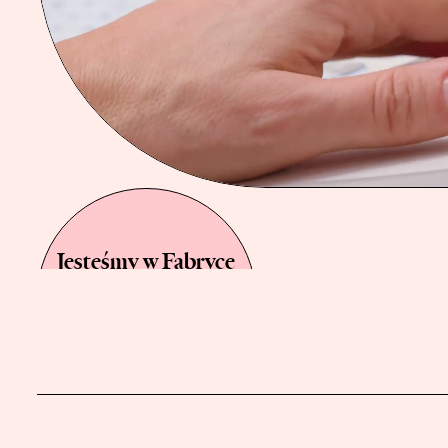
Jesteśmy w Fabryce
Norblina