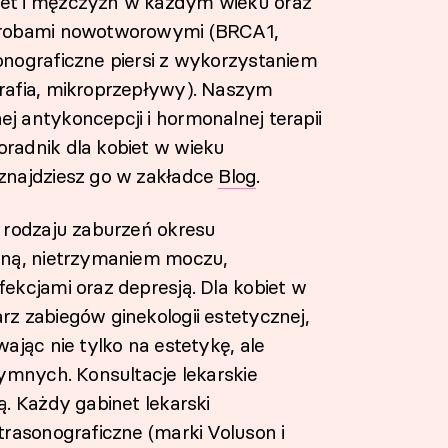
et i mężczyzn w każdym wieku oraz
horobami nowotworowymi (BRCA1,
nograficzne piersi z wykorzystaniem
rafia, mikroprzepływy). Naszym
 antykoncepcji i hormonalnej terapii
radnik dla kobiet w wieku
znajdziesz go w zakładce
Blog
.
 rodzaju zaburzeń okresu
lną, nietrzymaniem moczu,
ekcjami oraz depresją. Dla kobiet w
z zabiegów ginekologii estetycznej,
ając nie tylko na estetykę, ale
ymnych. Konsultacje lekarskie
. Każdy gabinet lekarski
rasonograficzne (marki Voluson i