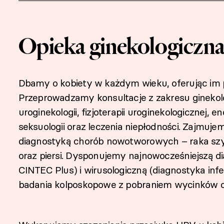
Opieka ginekologiczn
Dbamy o kobiety w każdym wieku, oferując im pe
Przeprowadzamy konsultacje z zakresu ginekologi
uroginekologii, fizjoterapii uroginekologicznej, e
seksuologii oraz leczenia niepłodności. Zajmujem
diagnostyką chorób nowotworowych – raka szyjk
oraz piersi. Dysponujemy najnowocześniejszą d
CINTEC Plus) i wirusologiczną (diagnostyka infe
badania kolposkopowe z pobraniem wycinków ora