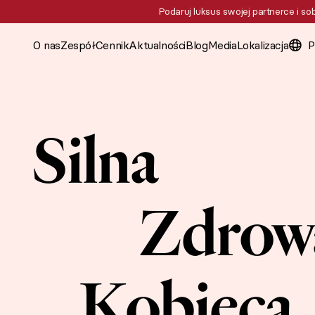
Podaruj luksus swojej partnerce i so
E
O nas
Zespół
Cennik
Aktualności
Blog
Media
Lokalizacja
P
Silna
Zdrow
Kobieca