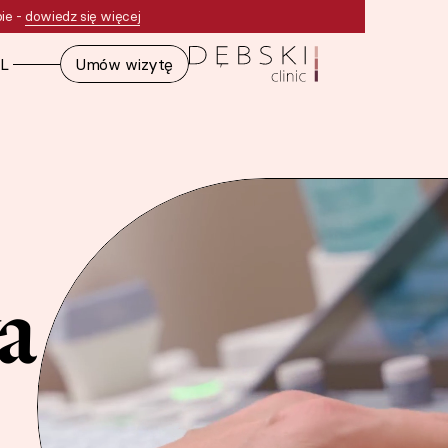
bie -
dowiedz się więcej
N
L
Umów wizytę
a