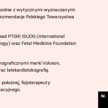
 zgodnie z wytycznymi wyznaczanymi
ekomendacje Polskiego Towarzystwa
ad PTGiP, ISUOG (International
logy) oraz Fetal Medicine Foundation
nograficznymi marki Voluson,
z telekardiotokografią.
położnej, fizjoterapeuty
tacyjnego.