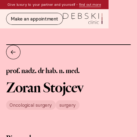
Give luxury to your partner and yourself -
find out more
Make an appointment
prof. nadz. dr hab. n. med.
Zoran Stojcev
Oncological surgery
surgery