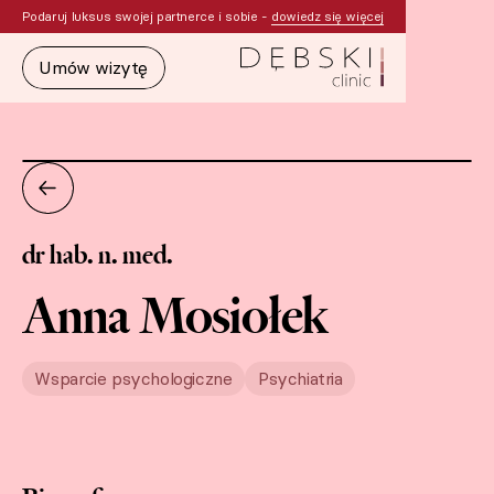
Podaruj luksus swojej partnerce i sobie -
dowiedz się więcej
Umów wizytę
dr hab. n. med.
Anna Mosiołek
Wsparcie psychologiczne
Psychiatria